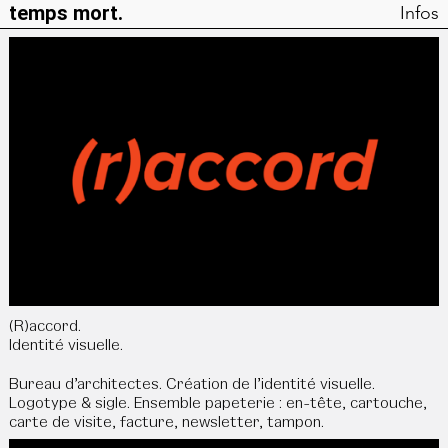
temps mort.
Infos
(R)accord.
Identité visuelle.
Bureau d’architectes. Création de l’identité visuelle.
Logotype & sigle. Ensemble papeterie : en-tête, cartouche,
carte de visite, facture, newsletter, tampon.